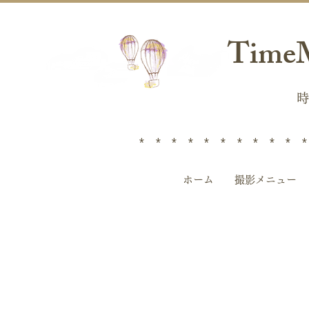
東京&埼玉のお宮参り、七五三、家族写真の出張撮
TimeM
​
**********
ホーム
撮影メニュー